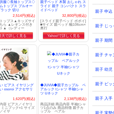
供服◇長袖トップス◇
親子ベッド 木製 おしゃれ ス
ムトップス プルオー
ライド 親子 コンパクト スラ
ブラック 切り
イドベッド
親子 申込
2,514円(税込)
32,800円(税込)
トップス▲キッズサイ
[スライド親子ベッド ポポイ]
ちら ▲レギンス付き
■サイズ 親ベッド:幅106cm×
親子 じっ
ト▲（レディー
奥行
楽天で詳しく見る
Yahoo!で詳しく見る
親子 期間
親子 チャ
親子 幼児
親子 ビッ
い ピアス イヤリング
◆JUVIA◆親子カップル ペ
 osoroi アクセサリ
アルック tシャツ 半袖tシャ
子
ツ Uネック
親子 入手
1,620円(税込)
2,138円(税込)
内容 ピアス／イヤリ
商品詳細 商品内容 半袖tシャ
2 ミニブック×1 サイズ
ツ1点のみ 商品特徴 親子カ
／イヤ
ップル ペアル
親子 実勢