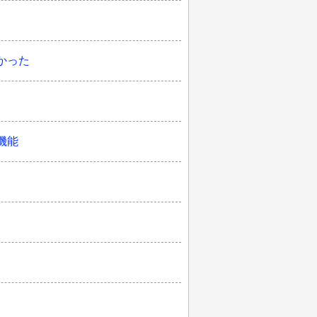
かった
機能