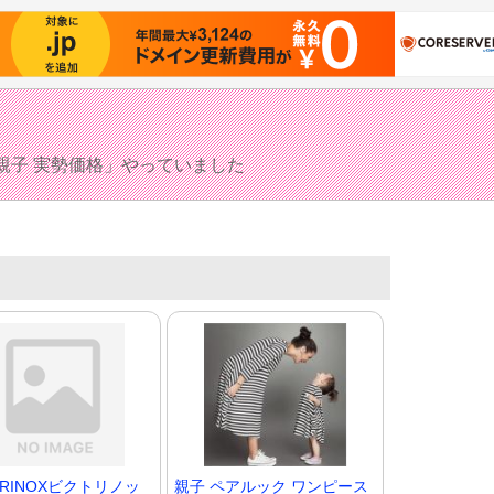
親子 実勢価格」やっていました
ORINOXビクトリノッ
親子 ペアルック ワンピース