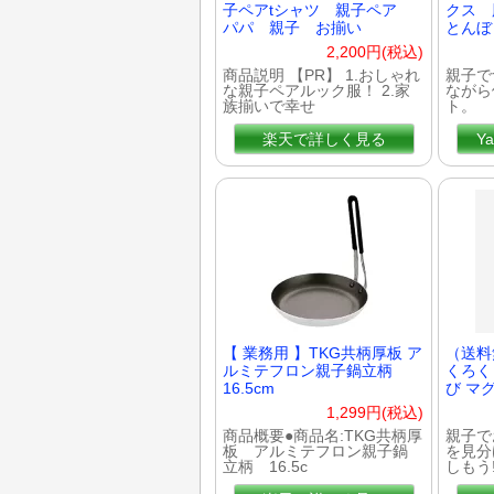
子ペアtシャツ 親子ペア
クス 
パパ 親子 お揃い
とんぼ
2,200円(税込)
商品説明 【PR】 1.おしゃれ
親子で
な親子ペアルック服！ 2.家
ながら
族揃いで幸せ
ト。
楽天で詳しく見る
Y
【 業務用 】TKG共柄厚板 ア
（送料
ルミテフロン親子鍋立柄
くろく
16.5cm
び マ
1,299円(税込)
商品概要●商品名:TKG共柄厚
親子で
板 アルミテフロン親子鍋
を見分
立柄 16.5c
しもう