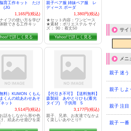
脳育工作キット たけ
親子ペア服 姉妹ペア服 レ
 (JG
ディース ボーダ
1,165円(税込)
1,380円(税込)
ナイフの使い方を学び
★セット内容：ワンピース
体験できる工作キッ
★素材：ポリエステル サイ
ズ： 90：着丈50
サイ
ahoo!で詳しく見る
Yahoo!で詳しく見る
メニ
親子 迷う
親子 しよ
無料）KUMON くもん
【代引き不可】【送料無料】
まくんの絵あわせあそ
森製紐 あやとりひも(蓄光
グネット
タイプ) 子供用 5
親子 注目
3,514円(税込)
3,177円(税込)
お話をしながら形や色
親子、兄弟、お友達でなかよ
け、絵あわせ遊びを楽
く楽しいあやとり!!
親子 一番
!