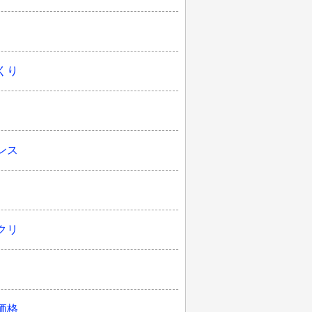
くり
ンス
クリ
価格