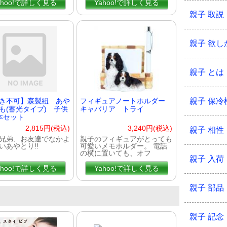
ahoo!で詳しく見る
Yahoo!で詳しく見る
親子 取説
親子 欲し
親子 とは
き不可】森製紐 あや
フィギュアノートホルダー
親子 保冷
も(蓄光タイプ) 子供
キャバリア トライ
本セット
2,815円(税込)
3,240円(税込)
親子 相性
兄弟、お友達でなかよ
親子のフィギュアがとっても
いあやとり!!
可愛いメモホルダー。 電話
の横に置いても、オフ
親子 入荷
ahoo!で詳しく見る
Yahoo!で詳しく見る
親子 部品
親子 記念