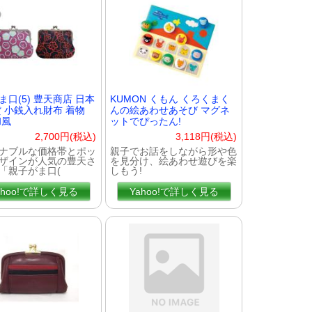
ま口(5) 豊天商店 日本
KUMON くもん くろくまく
貨 小銭入れ財布 着物
んの絵あわせあそび マグネ
和風
ットでぴったん!
2,700円(税込)
3,118円(税込)
ナブルな価格帯とポッ
親子でお話をしながら形や色
ザインが人気の豊天さ
を見分け、絵あわせ遊びを楽
「親子がま口(
しもう!
ahoo!で詳しく見る
Yahoo!で詳しく見る