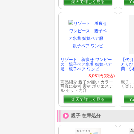
楽天で詳しく見る
Y
リゾート 着痩せ ワンピー
【代引
ス 親子ペア水着 姉妹ペア
とりひ
服 親子ペア ワンピ
用 5
3,061円(税込)
商品紹介 親子お揃い カラー
親子、
写真に参考 素材 ポリエステ
く楽し
ル セット内容
楽天で詳しく見る
Y
親子 在庫処分