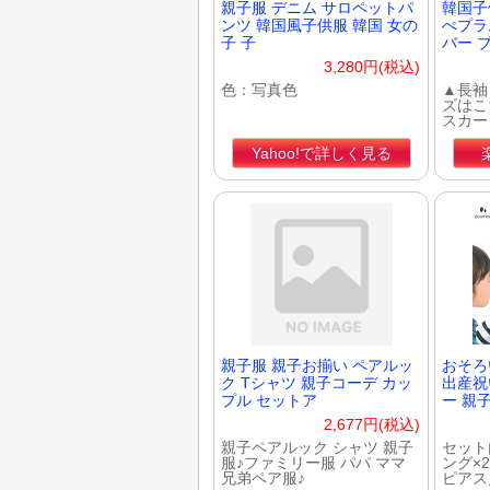
親子服 デニム サロペットパ
韓国子
ンツ 韓国風子供服 韓国 女の
ぺプラ
子 子
バー 
3,280円(税込)
色：写真色
▲長袖
ズはこ
スカー
Yahoo!で詳しく見る
親子服 親子お揃い ペアルッ
おそろ
ク Tシャツ 親子コーデ カッ
出産祝い
プル セットア
ー 親
2,677円(税込)
親子ペアルック シャツ 親子
セット
服♪ファミリー服 パパ ママ
ング×
兄弟ペア服♪
ピアス