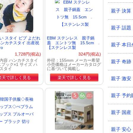
親子 決算
親子 話題
い スタイ ビブ よだれ
EBM ステンレス 親子鍋
ハンカチスタイ 出産祝
蓋 エントツ無 15.5cm .
親子 本日
ro
【ステンレス製
1,728円(税込)
324円(税込)
内容 ハンカチスタイ
外径：155mm メーカー希望
親子 奇跡
ニブック×1 サイズ ハ
小売価格はメーカーカタログ
スタイ
に基づいて掲載し
楽天で詳しく見る
楽天で詳しく見る
親子 激安
親子 予約
親子 国産
親子 安心