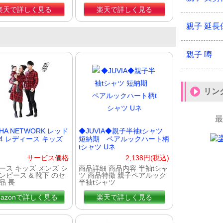
楽天で詳しく見る
楽天で詳しく見る
親子 延長
親子 噂
リン
SHA NETWORK レッド
◆JUVIA◆親子半袖tシャツ
4 レディース キッズ
短納期 ペアルックハート柄
tシャツ Uネ
サービス価格
2,138円(税込)
ース キッズ メンズ シ
商品詳細 商品内容 半袖tシャ
ンピース & 靴下 のセ
ツ 商品特徴 親子ペアルック
品 長
半袖tシャツ
mazonで詳しく見る
楽天で詳しく見る