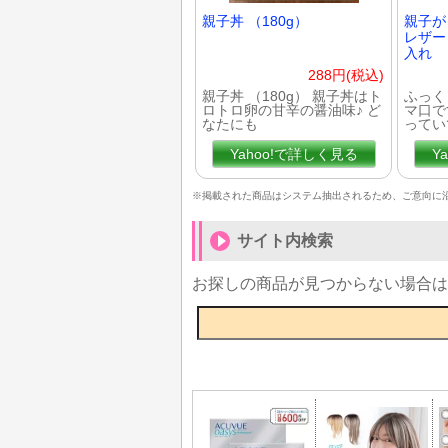
親子丼 （180g）
親子が
レザー
入れ
288円(税込)
親子丼 （180g） 親子丼はト
ふっく
ロトロ卵の甘辛の醤油味♪ ど
マ口で
なたにも
ってい
Yahoo!で詳しく見る
Y
※掲載された商品はシステム抽出されるため、ご意向に
サイト内検索
お探しの商品が見つからない場合は