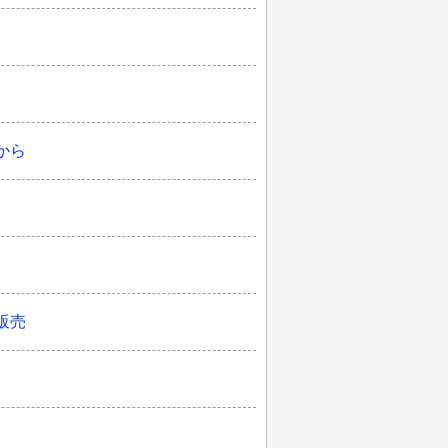
から
販売