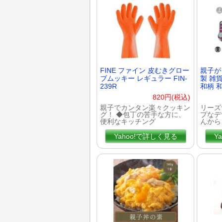
FINE ファイン 皮むきグロー
親子が
ブムッキー レギュラー FIN-
製 雑
239R
和柄 
820円(税込)
親子でカンタン楽々クッキン
リーズ
グ！ ◆包丁の苦手な方に、
プなデ
便利なキッチング
んから
Yahoo!で詳しく見る
Y