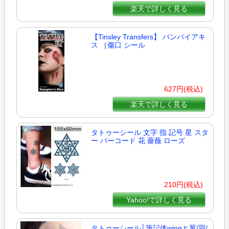
楽天で詳しく見る
【Tinsley Transfers】 バンパイアキ
ス ［傷口 シール
627円(税込)
楽天で詳しく見る
タトゥーシール 文字 指 記号 星 スタ
ー バーコード 花 薔薇 ローズ
210円(税込)
Yahoo!で詳しく見る
タトゥーシール│筆記体wingと翼/羽/