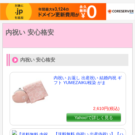
内祝い 安心格安
内祝い 安心格安
内祝い お返し 出産祝い 結婚内祝 ギ
フト YUMEZAIKU桜染 がま
2,610円(税込)
Yahoo!で詳しく見る
【送料無料 内祝い 出産内祝い】【ハ