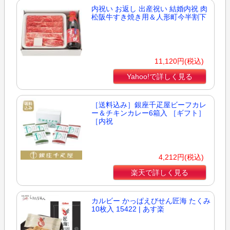
内祝い お返し 出産祝い 結婚内祝 肉
松阪牛すき焼き用＆人形町今半割下
11,120円(税込)
Yahoo!で詳しく見る
［送料込み］銀座千疋屋ビーフカレ
ー＆チキンカレー6箱入 ［ギフト］
［内祝
4,212円(税込)
楽天で詳しく見る
カルビー かっぱえびせん匠海 たくみ
10枚入 15422 | あす楽